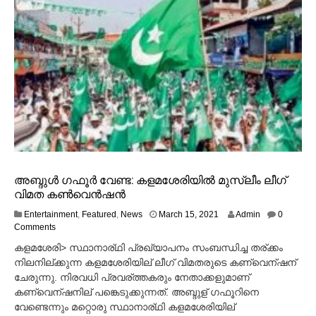
അബ്ദുള്‍ ഗഫൂര്‍ വേണ്ട: കളമശേരിയില്‍ മുസ്ലീം ലീഗ്
വിമത കണ്‍വെന്‍ഷന്‍
M
Entertainment
,
Featured
,
News
March 15, 2021
Admin
0
a
Comments
r
കളമശേരി> സ്ഥാനാര്ഥി പ്രഖ്യാപനം സംബന്ധിച്ച തര്ക്കം
c
നിലനില്ക്കുന്ന കളമശേരിയില് ലീഗ് വിമതരുടെ കണ്വെന്ഷന്
h
ചേരുന്നു. നിരവധി പ്രവര്ത്തകരും നേതാക്കളുമാണ്
1
5
കണ്വെന്ഷനില് പങ്കെടുക്കുന്നത്. അബ്ദുള് ഗഫൂറിനെ
,
വേണ്ടെന്നും മറ്റൊരു സ്ഥാനാര്ഥി കളമശേരിയില്
2