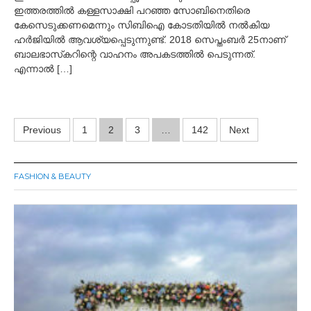
ഇത്തരത്തില്‍ കള്ളസാക്ഷി പറഞ്ഞ സോബിനെതിരെ
കേസെടുക്കണമെന്നും സിബിഐ കോടതിയില്‍ നല്‍കിയ
ഹര്‍ജിയില്‍ ആവശ്യപ്പെടുന്നുണ്ട്. 2018 സെപ്തംബര്‍ 25നാണ്
ബാലഭാസ്‌കറിന്റെ വാഹനം അപകടത്തില്‍ പെടുന്നത്.
എന്നാല്‍ […]
Posts
Previous
1
2
3
…
142
Next
navigation
FASHION & BEAUTY