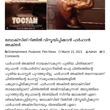
ബോക്സിങ് റിങ്ങില്‍ വിസ്മയിപ്പിക്കാന്‍ ഫര്‍ഹാന്‍
അക്തര്‍
M
Entertainment
,
Featured
,
Film News
March 15, 2021
Admin
0
a
Comments
r
ഫര്‍ഹാന്‍ അക്തര്‍ നായകനാകുന്ന പുതിയ ചിത്രമാണ്
c
തൂഫാന്‍. സ്പോര്‍ട്സ് കാറ്റഗറിയില്‍ പെട്ട ചിത്രത്തിന്റെ
h
പുതിയ പോസ്റ്റര്‍ പുറത്തുവിട്ടു. ഫര്‍ഹാന്‍ അക്തര്‍ തന്നെയാണ്
1
5
ചിത്രത്തിന്റെ പോസ്റ്റ് സമൂഹമാധ്യമങ്ങളില്‍
,
പങ്കുവെച്ചിരിക്കുന്നത്. ഫര്‍ഹാന്‍ അക്തര്‍ ബോക്സിങ്
2
താരമായിട്ടാണ് ചിത്രത്തില്‍ അഭിനയിക്കുന്നത്. അടുത്തിടെ
0
പുറത്തുവിട്ട തൂഫാന്റെ ട്രെയിലര്‍ സിനിമ ലോകത്ത് ഏറെ
2
ശ്രദ്ധിക്കപ്പെട്ടിരുന്നു. ബോക്സിങ് റിങ്ങില്‍ വിസ്മയിപ്പിക്കുന്ന
1
ഫര്‍ഹാന്‍ അക്തറിനെയും ട്രെയിലല്‍ ഏറെ
ശ്രദ്ധിക്കപ്പെട്ടിരുന്നു. രാകേഷ് ഓംപ്രകാശ് മെഹ്റയാണ്