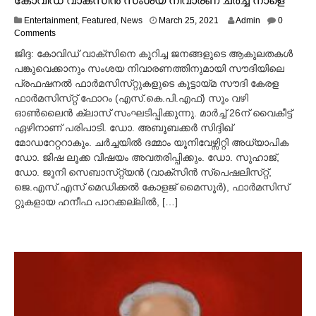
M
Entertainment
,
Featured
,
News
March 25, 2021
Admin
0
a
Comments
r
ജിദ്ദ: കോവിഡ് വാക്സിനെ കുറിച്ച ജനങ്ങളുടെ ആകുലതകള്‍
c
പങ്കുവെക്കാനും സംശയ നിവാരണത്തിനുമായി സൗദിയിലെ
h
പ്രഫഷനല്‍ ഫാര്‍മസിസ്​റ്റുകളുടെ കൂട്ടായ്മ സൗദി കേരള
2
5
ഫാര്‍മസിസ്​റ്റ് ഫോറം (എസ്​.കെ.പി.എഫ്​) സൂം വഴി
,
ഓണ്‍ലൈന്‍ ക്ലാസ് സംഘടിപ്പിക്കുന്നു. മാര്‍ച്ച്‌ 26ന്​ വൈകീട്ട്
2
ഏഴിനാണ്​ പരിപാടി. ഡോ. അബൂബക്കര്‍ സിദ്ദിഖ്
0
മോഡറേറ്ററാകും. ചര്‍ച്ചയില്‍ ദമ്മാം യൂനിവേഴ്സിറ്റി അധ്യാപിക
2
ഡോ. ജിഷ ലൂക്ക വിഷയം അവതരിപ്പിക്കും. ഡോ. സുഹാജ്,
1
ഡോ. ജൂനി സെബാസ്​റ്റ്യന്‍ (വാക്സിന്‍ സ്പെഷലിസ്​റ്റ്​,
ജെ.എസ്​.എസ്​ മെഡിക്കല്‍ കോളജ് മൈസൂര്‍), ഫാര്‍മസിസ്​
റ്റുകളായ ഹനീഫ പാറക്കല്ലില്‍, […]