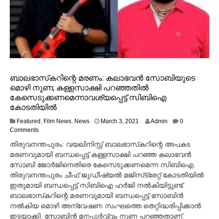
ബാലഭാസ്‌കറിന്റെ മരണം: കലാഭവന്‍ സോബി‍യുടെ
മൊഴി നുണ; കള്ളസാക്ഷി പറഞ്ഞതില്‍
കേസെടുക്കണമെന്നാവശ്യപ്പെട്ട് സിബിഐ
കോടതിയില്‍
M
Featured
,
Film News
,
News
March 3, 2021
Admin
0
a
Comments
r
തിരുവനന്തപുരം: വയലിനിസ്റ്റ് ബാലഭാസ്‌കറിന്റെ അപകട
c
മരണവുമായി ബന്ധപ്പെട്ട് കള്ളസാക്ഷി പറഞ്ഞ കലാഭവന്‍
h
സോബി ജോര്‍ജിനെതിരെ കേസെടുക്കണമെന്ന സിബിഐ.
3
,
തിരുവനന്തപുരം ചീഫ് ജുഡീഷ്യല്‍ മജിസ്‌ട്രേറ്റ് കോടതിയില്‍
2
ഇതുമായി ബന്ധപ്പെട്ട് സിബിഐ ഹര്‍ജി നല്‍കിയിട്ടുണ്ട്.
0
ബാലഭാസ്‌കറിന്റെ മരണവുമായി ബന്ധപ്പെട്ട് സോബിന്‍
2
നല്‍കിയ മൊഴി അന്വേഷണ സംഘത്തെ തെറ്റിദ്ധരിപ്പിക്കാന്‍
1
ഇടയാക്കി. സോബിന്‍ മനപ്പൂര്‍വ്വം നുണ പറഞ്ഞതാണ്.