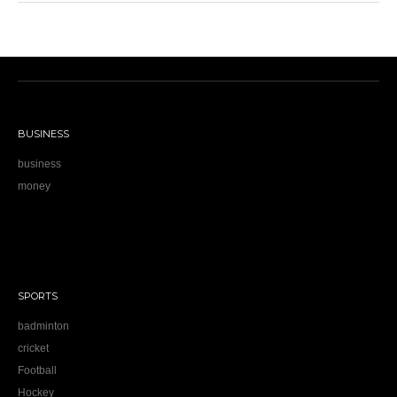
BUSINESS
business
money
SPORTS
badminton
cricket
Football
Hockey