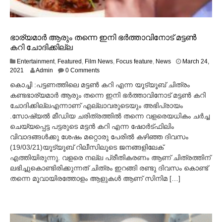
ഭാര്യമാർ ആരും തന്നെ ഇനി ഭർത്താവിനോട് മട്ടൺ
കറി ചോദിക്കില്ല
Entertainment
,
Featured
,
Film News
,
Focus feature
,
News
March 24,
M
2021
Admin
0 Comments
a
കൊച്ചി :പട്ടണത്തിലെ മട്ടൺ കറി എന്ന യൂട്യൂബ് ചിത്രം
r
കണ്ടഭാര്യമാർ ആരും തന്നെ ഇനി ഭർത്താവിനോട് മട്ടൺ കറി
c
ചോദിക്കില്ലഎന്നാണ് എല്ലാവരുടെയും അഭിപ്രായം
h
2
.സോഷ്യൽ മീഡിയ ചരിത്രത്തിൽ തന്നെ വളരെയധികം ചർച്ച
4
ചെയ്യപ്പെട്ട പട്ടരുടെ മട്ടൻ കറി എന്ന ഷോർട്ഫിലിം
,
വിവാദങ്ങൾക്കു ശേഷം മറ്റൊരു പേരിൽ കഴിഞ്ഞ ദിവസം
2
(19/03/21)യൂട്യൂബ് റിലീസിലൂടെ ജനങ്ങളിലേക്
0
എത്തിയിരുന്നു. വളരെ നല്ല പ്രീതികരണം ആണ് ചിത്രത്തിന്
2
ലഭിച്ചുകൊണ്ടിരിക്കുന്നത് ചിത്രം ഇറങ്ങി രണ്ടു ദിവസം കൊണ്ട്
1
തന്നെ മൂവായിരത്തോളം ആളുകൾ ആണ് സിനിമ […]