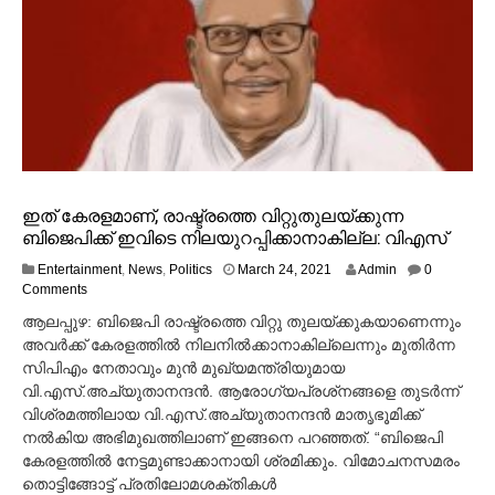
ഇത് കേരളമാണ്, രാഷ്ട്രത്തെ വിറ്റുതുലയ്ക്കുന്ന
ബിജെപിക്ക് ഇവിടെ നിലയുറപ്പിക്കാനാകില്ല: വിഎസ്
M
Entertainment
,
News
,
Politics
March 24, 2021
Admin
0
a
Comments
r
ആലപ്പുഴ: ബിജെപി രാഷ്ട്രത്തെ വിറ്റു തുലയ്ക്കുകയാണെന്നും
c
അവര്‍ക്ക് കേരളത്തില്‍ നിലനില്‍ക്കാനാകില്ലെന്നും മുതിര്‍ന്ന
h
സിപിഎം നേതാവും മുന്‍ മുഖ്യമന്ത്രിയുമായ
2
4
വി.എസ്.അച്യുതാനന്ദന്‍. ആരോഗ്യപ്രശ്‌നങ്ങളെ തുടര്‍ന്ന്
,
വിശ്രമത്തിലായ വി.എസ്.അച്യുതാനന്ദന്‍ മാതൃഭൂമിക്ക്
2
നല്‍കിയ അഭിമുഖത്തിലാണ് ഇങ്ങനെ പറഞ്ഞത്. “ബിജെപി
0
കേരളത്തില്‍ നേട്ടമുണ്ടാക്കാനായി ശ്രമിക്കും. വിമോചനസമരം
2
തൊട്ടിങ്ങോട്ട് പ്രതിലോമശക്തികള്‍
1