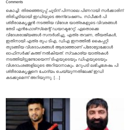
a
Comments
r
കൊച്ചി: തിരഞ്ഞെടുപ്പ് ചൂടിന് പിന്നാലെ പിണറായി സര്‍ക്കാരിന്
c
തിരിച്ചടിയായി ഇഡി‍യുടെ അന്വേഷണം. സ്പീക്കര്‍ പി
h
ശ്രീരാമകൃഷ്ണന്‍ നടത്തിയ വിദേശ യാത്രകളുടെ വിവരങ്ങള്‍
1
5
തേടി എന്‍ഫോഴ്‌സ്‌മെന്റ് ഡയറക്ടറേറ്റ്. ഏതൊക്കെ
,
വിദേശരാജ്യങ്ങള്‍ സന്ദര്‍ശിച്ചു, എത്ര തവണ, തീയതികള്‍,
2
ഇതിനായി എത്ര രൂപ ടിഎ, ഡിഎ ഇനത്തില്‍ കൈപ്പറ്റി
0
തുടങ്ങിയ വിശദാംശങ്ങള്‍ ആരാഞ്ഞാണ് പ്രോട്ടോക്കോള്‍
2
ഓഫിസര്‍ക്ക് കത്ത് നല്‍കിയത്. സ്വകാര്യ യാത്രകള്‍
1
നടത്തിയിട്ടുണ്ടോയെന്ന് ടിഎയുടെയും ഡിഎയുടെയും
വിശദാംശങ്ങളിലൂടെ അറിയാനാകും. മറുപടി ലഭിച്ചശേഷം പി
ശ്രീരാമകൃഷ്ണനെ ചോദ്യം ചെയ്യുന്നതിലേക്ക് ഇഡി
കടക്കുമെന്ന് അറിയുന്നു. […]