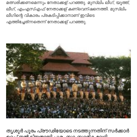
മത്സരിക്കണമെന്നും നേതാക്കള് പറഞ്ഞു. മുസ്ലിം ലീഗ്, യൂത്ത്,
0
ലീഗ്, എംഎസ്‌എഫ് നേതാക്കള് കണ്വെന്ഷനെത്തി. മുസ്ലിം
2
ലീഗിന്റെ വികാരം പ്രകടിപ്പിക്കാനാണ് ഇവിടെ
1
എത്തിച്ചേര്ന്നതെന്ന് നേതാക്കള് പറഞ്ഞു.
തൃശൂര്‍ പൂരം പ്രൗ​ഢി​യോ​ടെ ന​ട​ത്തു​ന്ന​തി​ന് സ​ര്‍​ക്കാ​ര്‍
ഉ​റ​പ്പ് നല്‍കിയ​താ​യി പൂ​രം സാം​സ്കാ​രി​ക വേ​ദി