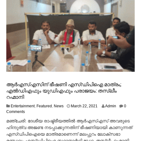
ആര്‍എസ്‌എസിന് ഭീഷണി എസ്ഡിപിഐ മാത്രം;
എല്‍ഡിഎഫും യുഡിഎഫും പരാജയം: തസ്‌ലീം
റഹ്മാനി
M
Entertainment
,
Featured
,
News
March 22, 2021
Admin
0
a
Comments
r
മഞ്ചേരി: ദേശീയ രാഷ്ട്രീയത്തില്‍ ആര്‍എസ്‌എസ് അവരുടെ
c
ഹിന്ദുത്വ അജണ്ട നടപ്പാക്കുന്നതിന് ഭീഷണിയായി കാണുന്നത്
h
എസ്ഡിപിഐയെ മാത്രമാണെന്ന് മലപ്പുറം ലോക്‌സഭാ
2
2
മണ്ഡലം എസ്ഡിപിഐ സ്ഥാനാര്‍ഥി ഡോ. തസ്‌ലീം റഹ്മാനി