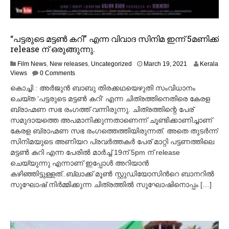
“പട്ടരുടെ മട്ടൺ കറി” എന്ന വിവാദ സിനിമ ഇന്ന് 5മണിക്ക്
release ന് ഒരുങ്ങുന്നു.
M
Film News
,
New releases
,
Uncategorized
March 19, 2021
Kerala
a
Views
0 Comments
r
കൊച്ചി : അർജുൻ ബാബു തിരക്കഥയെഴുതി സംവിധാനം
c
ചെയ്ത ‘പട്ടരുടെ മട്ടൺ കറി’ എന്ന ചിത്രത്തിനെതിരെ കേരള
h
ബ്രാഹ്മണ സഭ രംഗത്ത് വന്നിരുന്നു. ചിത്രത്തിന്റെ പേര്
1
9
സമുദായത്തെ അപമാനിക്കുന്നതാണെന്ന് ചൂണ്ടിക്കാണിച്ചാണ്
,
കേരള ബ്രാഹ്മണ സഭ രംഗത്തെത്തിയിരുന്നത്. അതെ തുടർന്ന്
2
സിനിമയുടെ അണിയറ പ്രവർത്തകർ പേര് മാറ്റി പട്ടണത്തിലെ
0
മട്ടൺ കറി എന്ന പേരിൽ മാർച്ച്‌ 19ന് 5pm ന് release
2
ചെയ്യുന്നു എന്നാണ് ഇപ്പോൾ അറിയാൻ
1
കഴിഞ്ഞിട്ടുള്ളത്..ബ്ലാക്ക് മൂൺ സ്റ്റുഡിയോസിൻറെ ബാനറിൽ
സുഘോഷ് നിർമ്മിക്കുന്ന ചിത്രത്തിൽ സുഘോഷിനൊപ്പം […]