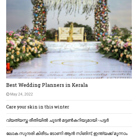
Best Wedding Planners in Kerala
May 24, 2022
Care your skin in this winter
വ്യത്യസ്ത രീതിയിൽ ചൂടൻ മട്ടൺകറിയുമായി -പട്ടർ
ലോക സുന്ദരി കിരീടം ടോണി ആൻ സിങിന്; ഇന്ത്യക്ക് മൂന്നാം