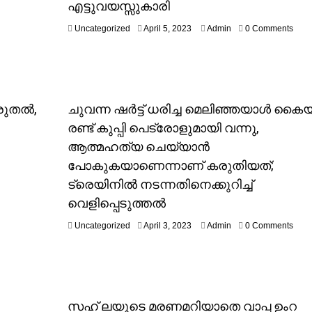
എട്ടുവയസ്സുകാരി
A
Uncategorized
April 5, 2023
Admin
0 Comments
p
r
i
l
5
,
ുതല്‍,
ചുവന്ന ഷര്‍ട്ട് ധരിച്ച മെലിഞ്ഞയാള്‍ കൈയ
2
രണ്ട് കുപ്പി പെട്രോളുമായി വന്നു,
0
2
ആത്മഹത്യ ചെയ്യാന്‍
3
പോകുകയാണെന്നാണ് കരുതിയത്;
ട്രെയിനില്‍ നടന്നതിനെക്കുറിച്ച്‌
വെളിപ്പെടുത്തല്‍
A
Uncategorized
April 3, 2023
Admin
0 Comments
p
r
i
l
3
,
സഹ് ലയുടെ മരണമറിയാതെ വാപ്പ ഉംറ