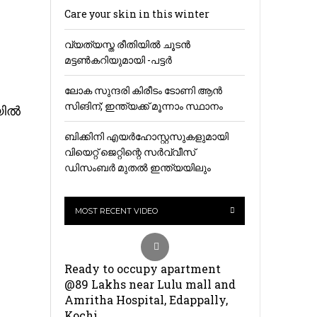
Care your skin in this winter
വ്യത്യസ്ത രീതിയിൽ ചൂടൻ
മട്ടൺകറിയുമായി -പട്ടർ
ലോക സുന്ദരി കിരീടം ടോണി ആൻ
സിങിന്; ഇന്ത്യക്ക് മൂന്നാം സ്ഥാനം
ില്‍
ബിക്കിനി എയര്‍ഹോസ്റ്റസുകളുമായി
വിയെറ്റ്‌ ജെറ്റിന്റെ സര്‍വ്വീസ്
ഡിസംബർ മുതൽ ഇന്ത്യയിലും
MOST RECENT VIDEO
Ready to occupy apartment
@89 Lakhs near Lulu mall and
Amritha Hospital, Edappally,
Kochi