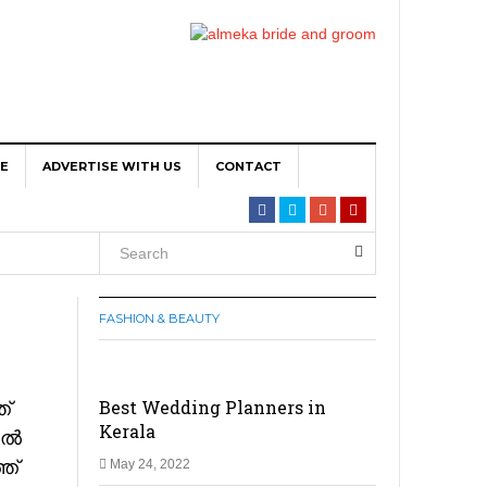
TE
ADVERTISE WITH US
CONTACT
ta per
FASHION & BEAUTY
iPin
ത്
Best Wedding Planners in
Kerala
്‍
ത്
May 24, 2022
n Main