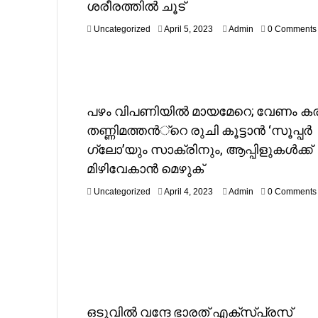
ശരീരത്തില്‍ ചൂട്
yang Lebih Seru
A
Uncategorized
April 5, 2023
Admin
0 Comments
p
r
i
l
5
,
പഴം വിപണിയില്‍ മായമേറെ; വേണം കര
2
തണ്ണിമത്തന്‍്റെ രുചി കൂട്ടാന്‍ ‘സൂപ്പര്‍
0
2
ഗ്ലോ’യും സാക്രിനും, ആപ്പിളുകള്‍ക്ക്
3
മിഴിവേകാന്‍ മെഴുക്
A
Uncategorized
April 4, 2023
Admin
0 Comments
p
r
i
l
4
,
2
0
2
ഒടുവില്‍ വന്ദേ ഭാരത്‌ എക്‌സ്പ്രസ്‌