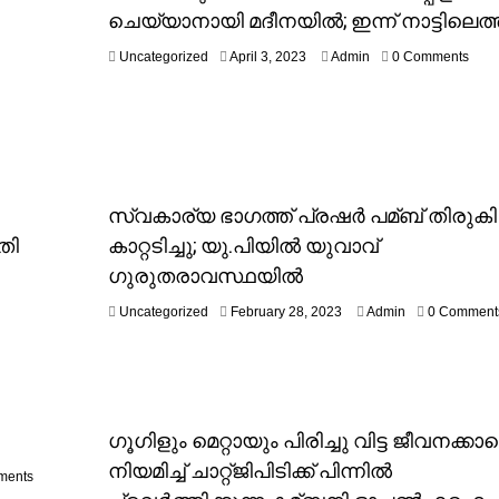
2
ചെയ്യാനായി മദീനയില്‍; ഇന്ന് നാട്ടിലെത്
0
2
A
Uncategorized
April 3, 2023
Admin
0 Comments
3
p
r
i
l
3
,
2
സ്വകാര്യ ഭാഗത്ത് പ്രഷര്‍ പമ്ബ് തിരുകി
0
2
തി
കാറ്റടിച്ചു; യു.പിയില്‍ യുവാവ്
3
ഗുരുതരാവസ്ഥയില്‍
F
Uncategorized
February 28, 2023
Admin
0 Comment
e
b
r
u
a
r
ഗൂഗിളും മെറ്റായും പിരിച്ചു വിട്ട ജീവനക്കാ
y
നിയമിച്ച്‌ ചാറ്റ്ജിപിടിക്ക് പിന്നില്‍
2
ments
8