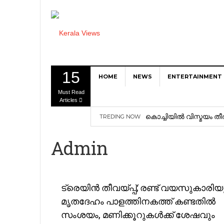
15
HOME
NEWS
ENTERTAINMENT
Must Read
Articles
കൊച്ചിയിൽ വിസ്മയം തീർ
TREDING NOW
Pemuda Asal Bogor Su
Admin
Bulan
Bisnis Top Up Game y
Top Up MLBB Pakai V
ട്രെയിന്‍ തീവയ്പ്പ്; രണ്ട് വയസുകാരി
മൃതദേഹം പാളത്തിനകത്ത് കണ്ടതില്‍
Credits + SKIN GRATIS
സംശയം, മണിക്കൂറുകള്‍ക്ക് ശേഷവും
Dari Free Fire samp