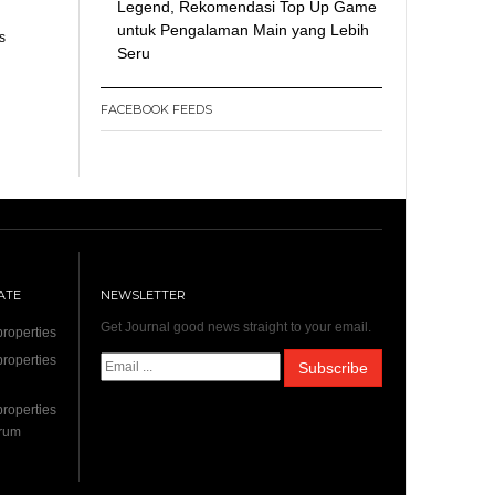
Legend, Rekomendasi Top Up Game
untuk Pengalaman Main yang Lebih
s
Seru
FACEBOOK FEEDS
ATE
NEWSLETTER
Get Journal good news straight to your email.
roperties
roperties
roperties
drum