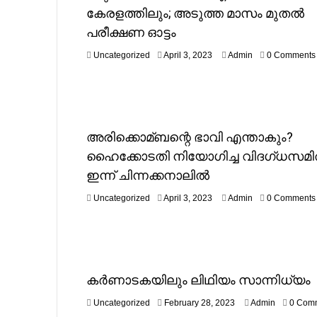
3
കേരളത്തിലും; അടുത്ത മാസം മുതല്‍
പരീക്ഷണ ഓട്ടം
A
Uncategorized
April 3, 2023
Admin
0 Comments
p
r
i
l
3
,
അരിക്കൊമ്ബന്റെ ഭാവി എന്താകും?
2
ഹൈക്കോടതി നിയോഗിച്ച വിദഗ്ധസമി
0
2
ഇന്ന് ചിന്നക്കനാലില്‍
3
A
Uncategorized
April 3, 2023
Admin
0 Comments
p
r
i
l
3
,
കര്‍ണാടകയിലും ലിഥിയം സാന്നിധ്യം
2
0
F
Uncategorized
February 28, 2023
Admin
0 Com
2
e