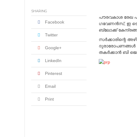
h
yang Lebih Seru
2
SHARING
7
പൗരവകാശ രേഖ പുറത
,
Facebook
ഗവേണന്‍സ്, ഇ ടെന്
2
ബ്ലോക്ക് കേന്ദ്രങ
0
Twitter
2
സര്‍ക്കാരിന്റെ അഴ
1
ദുരാരോപണങ്ങള്‍ സ
Google+
തകര്‍ക്കാന്‍ ബി ജ
LinkedIn
Pinterest
Email
Print