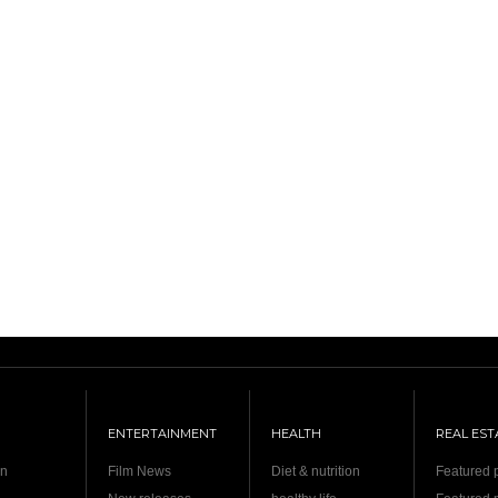
ENTERTAINMENT
HEALTH
REAL EST
on
Film News
Diet & nutrition
Featured p