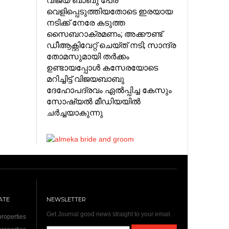
വെളിപ്പെടുത്തിയതോടെ ഇരയായ
നടിക്ക് നേരേ കടുത്ത
സൈബറാക്രമണം; അക്കൗണ്ട്‌
ഡീആക്റ്റിവേറ്റ് ചെയ്ത് നടി; സാന്ദ്ര
തോമസുമായി തര്‍ക്കം
ഉണ്ടായപ്പോള്‍ കസേരയോടെ
മറിച്ചിട്ട് വിജയബാബു
ദേഹോപദ്രവം ഏല്‍പ്പിച്ച കേസും
സോഷ്യല്‍ മീഡിയയില്‍
ചര്‍ച്ചയാകുന്നു
ATE
NEWSLETTER
Get Journal good news straight to your email.
roperties