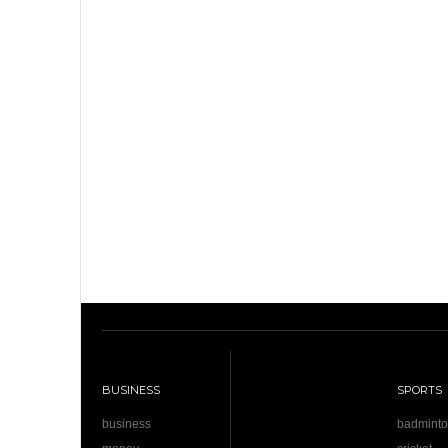
BUSINESS
SPORTS
business
badmint