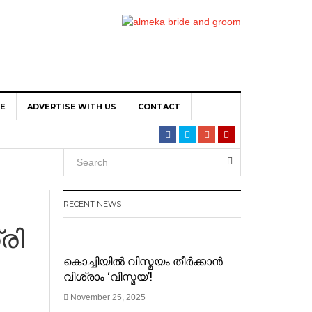
TE
ADVERTISE WITH US
CONTACT
ta per
RECENT NEWS
രി
iPin
കൊച്ചിയിൽ വിസ്മയം തീർക്കാൻ
വിശ്രാം ‘വിസ്മയ’!
November 25, 2025
n Main