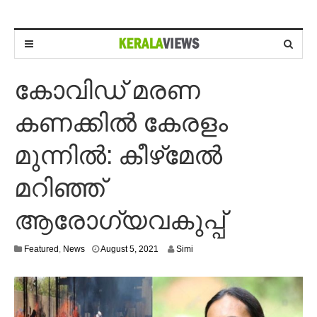
കോവിഡ് മരണ
കണക്കില്‍ കേരളം
മുന്നില്‍: കീഴ്‌മേല്‍
മറിഞ്ഞ്
ആരോഗ്യവകുപ്പ്
A
Featured
,
News
August 5, 2021
Simi
u
g
u
s
t