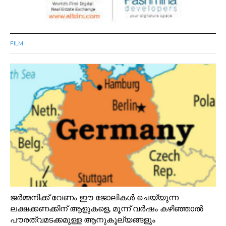
FILM
ജർമ്മനിക്ക് വേണം ഈ ജോലികൾ ചെയ്യുന്ന
ലക്ഷക്കണക്കിന് ആളുകളെ, മൂന്ന് വർഷം കഴിഞ്ഞാൽ
പൗരത്വമടക്കമുള്ള ആനുകൂല്യങ്ങളും