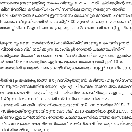
ാസത്തെ ഇടവേളയ്‌ക്കു ശേഷം വീണ്ടും ഐ.പി.എല്‍. ക്രിക്കറ്റിന്റെ 
‍ ലീഗ്‌ ട്വന്റി20 ക്രിക്കറ്റ്‌ 14-ാം സീസണിലെ ഇന്നു നടക്കുന്ന ആദ്യ
വിലെ ചാമ്ബ്യന്‍ മുംബൈ ഇന്ത്യന്‍സ്‌ ബാംഗ്ലൂര്‍ റോയല്‍ ചലഞ്ചേ
ംബരം സ്‌റ്റേഡിയത്തില്‍ വൈകിട്ട്‌ 7.30 മുതല്‍ നടക്കുന്ന മത്സരം സ്‌റ്റ
്യാനെറ്റ്‌ പ്ലസ്‌ എന്നീ ചാനലുകളിലും ഓണ്‍ലൈനായി ഹോട്ട്‌സ്റ്റാറിലു
.
്കുന്ന മുംബൈ ഇന്ത്യന്‍സ്‌ ഹാട്രിക്ക്‌ കിരീടമാണു ലക്ഷ്യമിടുന്നത്‌.
 വിരാട്‌ കോഹ്ലി നയിക്കുന്ന ബാംഗ്ലൂര്‍ റോയല്‍ ചലഞ്ചേഴ്‌സിന്‌
ം കിട്ടാക്കനിയാണ്‌. റോയല്‍ ചലഞ്ചേഴ്‌സിനെതിരേ മുംബൈ ഇന്ത്യന
 കഴിഞ്ഞ 10 മത്സരങ്ങളില്‍ എട്ടിലും മുംബൈയാണു ജയിച്ചത്‌. 13-ാം
സരത്തില്‍ റോയല്‍ ചലഞ്ചേഴ്‌സ് മുംബൈയെ സൂപ്പര്‍ ഓവറിലാണു
്‌ ഒട്ടും ഇഷ്‌ടപ്പെടാത്ത ഒരു വസ്‌തുതയുണ്ട്‌. കഴിഞ്ഞ എട്ടു സീസണ
്‌ ആദ്യ മത്സരത്തില്‍ തോറ്റു. എം.എ. ചിദംബരം സ്‌റ്റേഡിയം കോഹ്ല
ാരം ശുഭകരമല്ല. ഐ.പി.എല്‍. കരിയറില്‍ കോഹ്ലിയുടെ ഏറ്റവും ക
്‌ (111.49) ഇവിടെയാണ്‌. കോഹ്ലി സ്‌പിന്നിനെതിരേ നിരന്തരം
ം റോയല്‍ ചലഞ്ചേഴ്‌സിന്‌ ആശങ്കയാണ്‌. സ്‌പിന്നിനെതിരേ 2015-17
്‌ട്രൈക്ക്‌ റേറ്റുണ്ടായിരുന്ന കോഹ്ലി 2018 ലെത്തിയപ്പോള്‍ 117.97 
ിങ്‌സ് ഇലവനില്‍നിന്നു റോയല്‍ ചലഞ്ചേഴ്‌സിലെത്തിയ ഓസ്‌ട്രേല
‌സ്വെല്‍ മുംബൈക്കു ഭീഷണിയാണ്‌. മാക്‌സ്വെല്ലിനൊപ്പം വെടിക്കെട്ട്
ി.ഡിവിലിയേഴ്‌സും ചേരുന്നു.