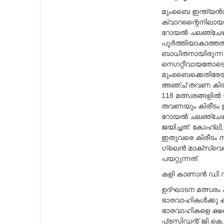
മുംബൈ ഇന്ത്യന്‍സ
ക്വാറന്റൈനിലായതി
റോയല്‍ ചലഞ്ചേഴ്
പൂര്‍ത്തിയാകാത്തത
ബാധിതനായിരുന്ന റോ
നെഗറ്റീവായതോടെ ട
മുംബൈക്കെതിരേയ
അഞ്ച്‌ തവണ കിരീട
118 മത്സരങ്ങളില്
തവണയും കിരീടം ഉയ
റോയല്‍ ചലഞ്ചേഴ്‌
ജയിച്ചത്‌. കോഹ്ലി
ഇതുവരെ കിരീടം സ
ഗ്ലെന്‍ മാക്‌സ്വ
പയറ്റുന്നത്‌.
കളി കാണാന്‍ ഡി
ഉദ്‌ഘാടന മത്സരം ക
ഭാരവാഹികള്‍ക്കു
ഭാരവാഹികളെ ക്ഷണി
പ്രസിഡന്റ്‌ ജി.കെ