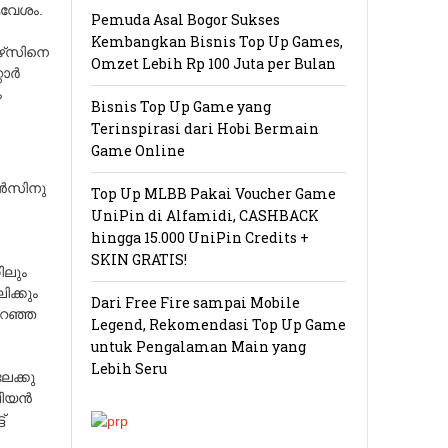
ആവേശം.
Pemuda Asal Bogor Sukses
Kembangkan Bisnis Top Up Games,
ഴ്‌സിനെ
Omzet Lebih Rp 100 Juta per Bulan
ാര്‍
ം
Bisnis Top Up Game yang
Terinspirasi dari Hobi Bermain
Game Online
്‍സിനു
Top Up MLBB Pakai Voucher Game
UniPin di Alfamidi, CASHBACK
hingga 15.000 UniPin Credits +
SKIN GRATIS!
ിലും
ിക്കും
Dari Free Fire sampai Mobile
ുറഞ്ഞ
Legend, Rekomendasi Top Up Game
untuk Pengalaman Main yang
Lebih Seru
ലേക്കു
ിയന്‍
‌