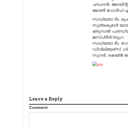
ചൗഹാന്‍, ജോയിന്റ്‌
ജോണ്‍ ഡേവിഡ്‌ എന
സാധ്യതാ ടീം: മുംബ
സൂര്യകുമാര്‍ യാദവ
ക്രുനാല്‍ പാണ്ഡ്യ, ന
ജസ്‌പ്രീത്‌ ബുംറ.
സാധ്യതാ ടീം: റോയല
ഡിവിലിയേഴ്‌സ്, ഗ്ലെ
സുന്ദര്‍, കെയ്‌ല്‍
Leave a Reply
Comment