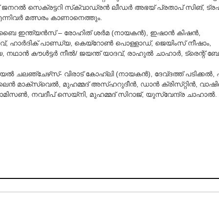
 ജനറല്‍ സെക്രട്ടറി സ്‌ക്വാഡ്രന്‍ ലീഡര്‍ അഭയ്‌ പ്രതാപ്‌ സിങ്‌, ട്രഷ
്നിവര്‍ മത്സരം കാണാനെത്തും.
ൈ ഇന്ത്യന്‍സ്‌ – രോഹിത്‌ ശര്‍മ (നായകന്‍), ഇഷാന്‍ കിഷന്‍,
്‌, ഹാര്‍ദിക്‌ പാണ്ഡ്യ, കെയ്‌റോണ്‍ പൊള്ളാഡ്‌, ജെയിംസ്‌ നീഷാം,
ഥാന്‍ കൗള്‍ട്ടര്‍ നീല്‍/ ജയന്ത്‌ യാദവ്‌, രാഹുല്‍ ചാഹാര്‍, ട്രെന്റ്‌ ബോള്‍
്‍ ചലഞ്ചേഴ്‌സ്- വിരാട്‌ കോഹ്ലി (നായകന്‍), ദേവ്‌ദത്ത്‌ പടിക്കല്‍,
ന്‍ മാക്‌സ്വെല്‍, മുഹമ്മദ്‌ അസ്‌ഹറുദീന്‍, ഡാന്‍ ക്രിസ്‌റ്റിന്‍, വാഷി
 ജാമിസണ്‍, നവദീപ്‌ സെയ്‌നി, മുഹമ്മദ്‌ സിറാജ്‌, യുസ്‌വേന്ദ്ര ചാഹാല്‍.