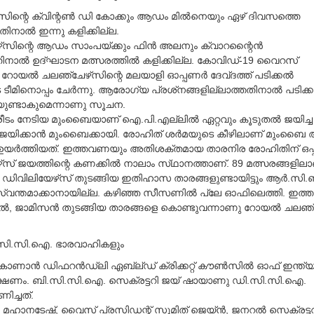
ിന്റെ ക്വിന്റണ്‍ ഡി കോക്കും ആഡം മില്‍നെയും ഏഴ്‌ ദിവസത്തെ
നാല്‍ ഇന്നു കളിക്കില്ല.
‌സിന്റെ ആഡം സാംപയ്‌ക്കും ഫിന്‍ അലനും ക്വാറന്റൈന്‍
ിനാല്‍ ഉദ്‌ഘാടന മത്സരത്തില്‍ കളിക്കില്ല. കോവിഡ്‌-19 വൈറസ്‌
യല്‍ ചലഞ്ചേഴ്‌സിന്റെ മലയാളി ഓപ്പണര്‍ ദേവ്‌ദത്ത്‌ പടിക്കല്‍
ീമിനൊപ്പം ചേര്‍ന്നു. ആരോഗ്യ പ്രശ്‌നങ്ങളില്ലാത്തതിനാല്‍ പടിക്ക
ുണ്ടാകുമെന്നാണു സൂചന.
ം നേടിയ മുംബൈയാണ്‌ ഐ.പി.എല്ലില്‍ ഏറ്റവും കൂടുതല്‍ ജയിച്ച 
‍ ജയിക്കാന്‍ മുംബൈക്കായി. രോഹിത്‌ ശര്‍മയുടെ കീഴിലാണ്‌ മുംബൈ 
ര്‍ത്തിയത്‌. ഇത്തവണയും അതിശക്‌തമായ താരനിര രോഹിതിന്‌ ഒപ്പമു
സ് ജയത്തിന്റെ കണക്കില്‍ നാലാം സ്‌ഥാനത്താണ്‌. 89 മത്സരങ്ങളിലാണ
, ഡിവിലിയേഴ്‌സ് തുടങ്ങിയ ഇതിഹാസ താരങ്ങളുണ്ടായിട്ടും ആര്‍.സി.ബിക
്വന്തമാക്കാനായില്ല. കഴിഞ്ഞ സീസണില്‍ പ്ലേ ഓഫിലെത്തി. ഇത
െല്‍, ജാമിസന്‍ തുടങ്ങിയ താരങ്ങളെ കൊണ്ടുവന്നാണു റോയല്‍ ചലഞ്
.സി.സി.ഐ. ഭാരവാഹികളും
ാണാന്‍ ഡിഫറന്‍ഡ്‌ലി ഏബ്ല്‌ഡ് ക്രിക്കറ്റ്‌ കൗണ്‍സില്‍ ഓഫ്‌ ഇന്ത
 ക്ഷണം. ബി.സി.സി.ഐ. സെക്രട്ടറി ജയ്‌ ഷായാണു ഡി.സി.സി.ഐ.
ച്ചത്‌.
. മഹാനടേഷ്‌, വൈസ്‌ പ്രസിഡന്റ്‌ സുമിത്‌ ജെയ്‌ന്‍, ജനറല്‍ സെക്രട്ട