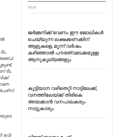
FILM
ജർമ്മനിക്ക് വേണം ഈ ജോലികൾ
ചെയ്യുന്ന ലക്ഷക്കണക്കിന്
ല്‍
ആളുകളെ, മൂന്ന് വർഷം
കഴിഞ്ഞാൽ പൗരത്വമടക്കമുള്ള
ടീം.
ആനുകൂല്യങ്ങളും
അഞ്ച്‌
ണ്ട്‌.
്‌ ടീം
്ക്‌
്തവണ
കുട്ടിയാന വഴിതെറ്റി നാട്ടിലേക്ക്,
ചേഴ്‌സ്
വനത്തിലേയ്ക്ക് തിരികെ
അയക്കാൻ വനപാലകരും
നാട്ടുകാരും
്യയുടെ
റി രവി
വിജയ്‌ ബാബു പേര്