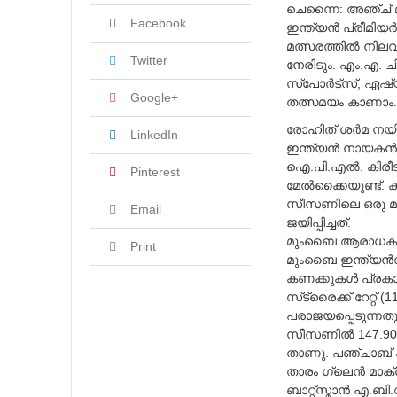
ചെന്നൈ: അഞ്ച്‌ മ
2
yang Lebih Seru
Facebook
ഇന്ത്യന്‍ പ്രീമിയര്
0
മത്സരത്തില്‍ നില
2
Twitter
1
നേരിടും. എം.എ. ചിദ
സ്‌പോര്‍ട്‌സ്, ഏഷ
Google+
തത്സമയം കാണാം
രോഹിത്‌ ശര്‍മ നയിക
LinkedIn
ഇന്ത്യന്‍ നായകന്‍
ഐ.പി.എല്‍. കിരീട
Pinterest
മേല്‍ക്കൈയുണ്ട്‌.
സീസണിലെ ഒരു മത്
Email
ജയിപ്പിച്ചത്‌.
മുംബൈ ആരാധകര്‍ക്ക
Print
മുംബൈ ഇന്ത്യന്‍സ
കണക്കുകള്‍ പ്രക
സ്‌ട്രൈക്ക്‌ റേറ്റ
പരാജയപ്പെടുന്നതു
സീസണില്‍ 147.90 സ
താണു. പഞ്ചാബ്‌ ക
താരം ഗ്ലെന്‍ മാക്
ബാറ്റ്‌സ്മാന്‍ എ.ബ