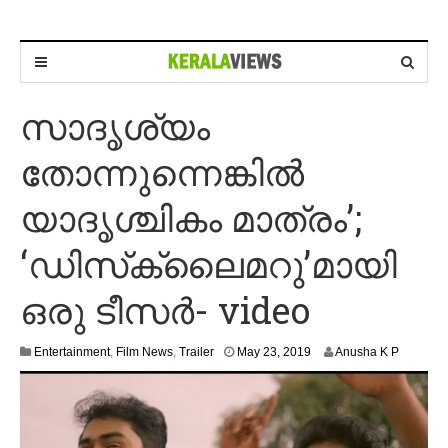
സാദൃശ്യം
തോന്നുന്നെങ്കില്‍
യാദൃശ്ചികം മാത്രം’;
‘ഡിസ്‌ക്ലൈമറു’മായി
ഒരു ടീസര്‍- video
M
Entertainment
,
Film News
,
Trailer
May 23, 2019
Anusha K P
a
y
2
3
,