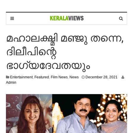
മഹാലക്ഷ്മി മഞ്ജു തന്നെ,
ദിലീപിന്റെ
ഭാഗ്യദേവതയും
D
Entertainment
,
Featured
,
Film News
,
News
December 28, 2021
e
Admin
c
e
m
b
e
r
2
8
,