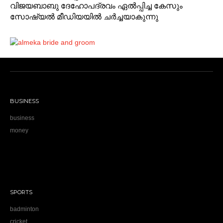
വിജയബാബു ദേഹോപദ്രവം ഏല്‍പ്പിച്ച കേസും
സോഷ്യല്‍ മീഡിയയില്‍ ചര്‍ച്ചയാകുന്നു
BUSINESS
business
money
SPORTS
badminton
cricket