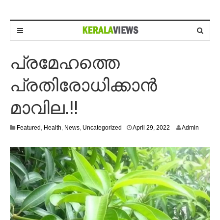
പ്രമേഹത്തെ
പ്രതിരോധിക്കാന്‍
മാവില.!!
A
Featured
,
Health
,
News
,
Uncategorized
April 29, 2022
Admin
p
r
i
l
2
9
,
2
0
2