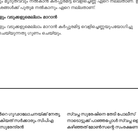
ും മൃദുത്വവും നല്‍കാന്‍ കര്‍പ്പൂരമിട്ട വെളിച്ചെണ്ണ ഏറെ നല്ലതാണ്. 
ങ്ങള്‍ക്ക് പുതുമ നല്‍കാനും ഏറെ നല്ലതാണ്.
ും വടുക്കളുമെല്ലാം മാറാന്‍
ം വടുക്കളുമെല്ലാം മാറാന്‍ കര്‍പ്പൂരമിട്ട വെളിച്ചെണ്ണയുപയോഗിച്ചു
ചെയ്യുന്നതു ഗുണം ചെയ്യും.
റെ ഗൂ​ഢാ​ലോ​ച​ന​യ്ക്ക് നേ​തൃ​
സ്വപ്ന സുരേഷിനെ തേടി പോലീസ്
കി​യത് സ​ര്‍​ക്കാ​രും സി​പി​എ​
നാടൊട്ടുക്ക് പാഞ്ഞപ്പോള്‍ സ്വപ്ന ഒള
സു​രേ​ന്ദ്ര​ന്‍
കഴിഞ്ഞത് മോണ്‍സന്റെ സംരക്ഷണയ