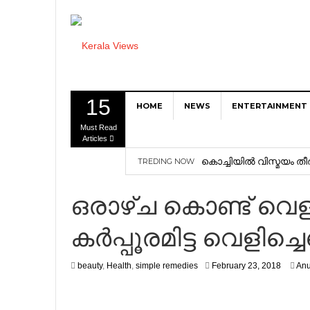
15
HOME
NEWS
ENTERTAINMENT
Must Read
Articles
കൊച്ചിയിൽ വിസ്മയം തീർ
TREDING NOW
Pemuda Asal Bogor Su
ഒരാഴ്ച കൊണ്ട് വെളുക
Bulan
കര്‍പ്പൂരമിട്ട വെളിച്ചെ
Bisnis Top Up Game y
Top Up MLBB Pakai V
beauty
,
Health
,
simple remedies
February 23, 2018
Anu
Credits + SKIN GRATIS
Dari Free Fire samp