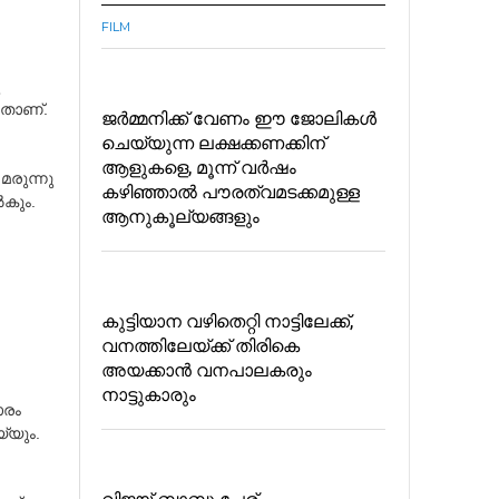
FILM
ു
്ലതാണ്.
ജർമ്മനിക്ക് വേണം ഈ ജോലികൾ
ചെയ്യുന്ന ലക്ഷക്കണക്കിന്
ആളുകളെ, മൂന്ന് വർഷം
മരുന്നു
കഴിഞ്ഞാൽ പൗരത്വമടക്കമുള്ള
‍കും.
ആനുകൂല്യങ്ങളും
കുട്ടിയാന വഴിതെറ്റി നാട്ടിലേക്ക്,
വനത്തിലേയ്ക്ക് തിരികെ
അയക്കാൻ വനപാലകരും
നാട്ടുകാരും
ാരം
യ്യും.
വിജയ്‌ ബാബു പേര്