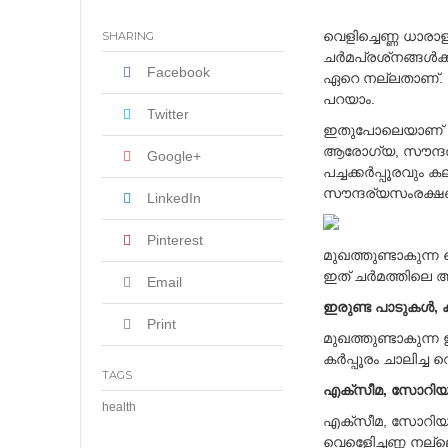
yang Lebih Seru
വെളിച്ചെണ്ണ ധാര
SHARING
ചര്‍മപ്രശ്‌നങ്ങള്‍
Facebook
ഏറെ നല്ലതാണ്. ത
പറയാം.
Twitter
ഇതുപോലെയാണ് കര്
ആരോഗ്യ, സൗന്ദര്യ 
Google+
പച്ചക്കര്‍പ്പൂരവും 
സൗന്ദര്യസംരക്ഷണവ
LinkedIn
Pinterest
മുഖത്തുണ്ടാകുന്ന 
ഇത് ചര്‍മത്തിലെ 
Email
ഇരുണ്ട പാടുകള്‍, 
Print
മുഖത്തുണ്ടാകുന്ന
കര്‍പ്പൂരം ചാലിച്ച വ
TAGS
എക്‌സീമ, സോറി
health
എക്‌സീമ, സോറിയാസ
വെളിെേച്ചണ്ണ നല്