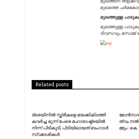
മുഖത്തിന് തിളക്കവ
മുഖത്തെ ചര്‍മകോശ
മുഖത്തുള്ള പാടുകള
മുഖത്തുള്ള പാടുകളു
ദിവസവും മസാജ് 
Related posts
ട്രെയിനില്‍ സ്ത്രീകളെ മയക്കികിടത്തി
മോന്‍സന്‍
കവര്‍ച്ച; മൂന്ന് പേരെ മഹാരാഷ്ട്രയില്‍
ത്വം ന​ല്‍​
നിന്ന് പിടികൂടി; പിടിയിലായത് ബംഗാള്‍
മ്മും- കെ. ​
സ്വദേശികള്‍