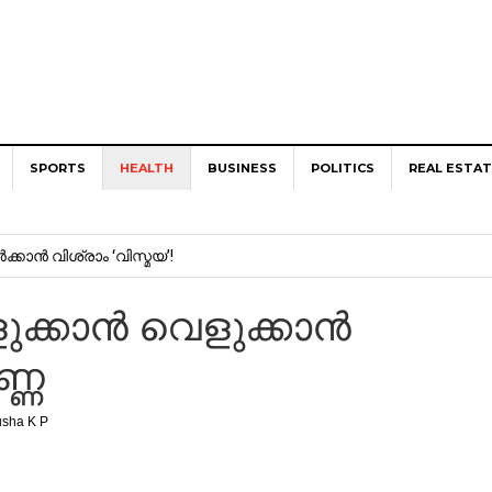
SPORTS
HEALTH
BUSINESS
POLITICS
REAL ESTA
ക്കാൻ വിശ്രാം ‘വിസ്മയ’!
kses Kembangkan Bisnis Top Up Games, Omzet Lebih Rp 100 Ju
്കാന്‍ വെളുക്കാന്‍
ണ്ണ
ang Terinspirasi dari Hobi Bermain Game Online
oucher Game UniPin di Alfamidi, CASHBACK hingga 15.000 Un
sha K P
!
ai Mobile Legend, Rekomendasi Top Up Game untuk Pengalama