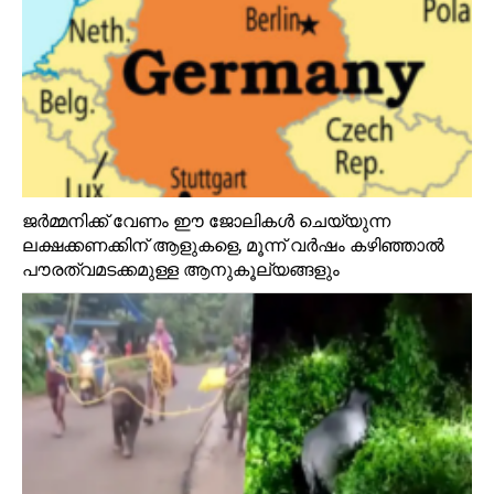
ജർമ്മനിക്ക് വേണം ഈ ജോലികൾ ചെയ്യുന്ന
ലക്ഷക്കണക്കിന് ആളുകളെ, മൂന്ന് വർഷം കഴിഞ്ഞാൽ
പൗരത്വമടക്കമുള്ള ആനുകൂല്യങ്ങളും