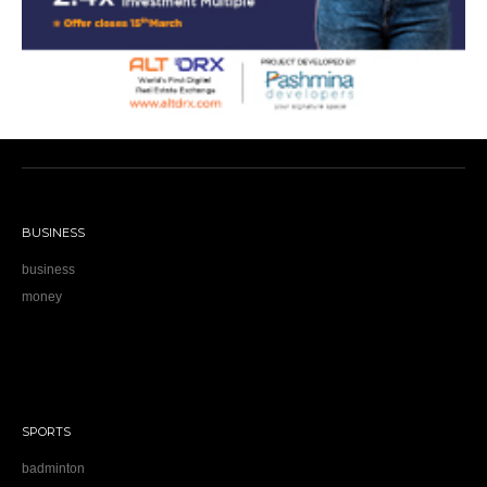
BUSINESS
business
money
SPORTS
badminton