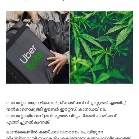
c
t
o
b
e
r
1
9
,
2
0
2
2
ടൊറന്റോ: ആവശ്യക്കാര്‍ക്ക് കഞ്ചാവ് വീട്ടുമുറ്റത്ത് എത്തിച്ച്‌
നല്‍കാനൊരുങ്ങി ഊബര്‍ ഈറ്റ്സ്. കാനഡയിലെ
ടൊറന്റോയിലാണ് ഇനി മുതല്‍ വീട്ടുപടിക്കല്‍ കഞ്ചാവ്
എത്തിച്ചുനല്‍കുന്നത്.
ഓണ്‍ലൈനില്‍ കഞ്ചാവ് വിതരണം ചെയ്യുന്ന
ലീഫ്‌ലിയുമായി സഹകരിച്ചുകൊണ്ടാണ് കഞ്ചാവ് വീട്ടുമുറ്റത്ത്