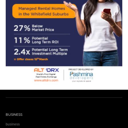
BUSINESS
business