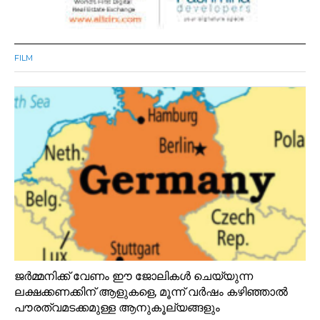
FILM
ജർമ്മനിക്ക് വേണം ഈ ജോലികൾ ചെയ്യുന്ന
ലക്ഷക്കണക്കിന് ആളുകളെ, മൂന്ന് വർഷം കഴിഞ്ഞാൽ
പൗരത്വമടക്കമുള്ള ആനുകൂല്യങ്ങളും