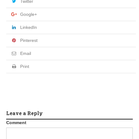
Twitter
Google+
LinkedIn
Pinterest
Email
Print
Leave a Reply
Comment