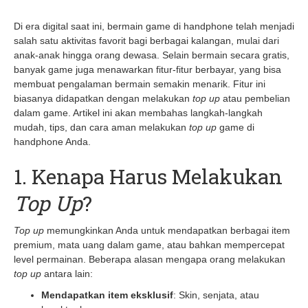
0
2
Di era digital saat ini, bermain game di handphone telah menjadi
4
salah satu aktivitas favorit bagi berbagai kalangan, mulai dari
anak-anak hingga orang dewasa. Selain bermain secara gratis,
banyak game juga menawarkan fitur-fitur berbayar, yang bisa
membuat pengalaman bermain semakin menarik. Fitur ini
biasanya didapatkan dengan melakukan
top up
atau pembelian
dalam game. Artikel ini akan membahas langkah-langkah
mudah, tips, dan cara aman melakukan
top up
game di
handphone Anda.
1. Kenapa Harus Melakukan
Top Up
?
Top up
memungkinkan Anda untuk mendapatkan berbagai item
premium, mata uang dalam game, atau bahkan mempercepat
level permainan. Beberapa alasan mengapa orang melakukan
top up
antara lain:
Mendapatkan item eksklusif
: Skin, senjata, atau