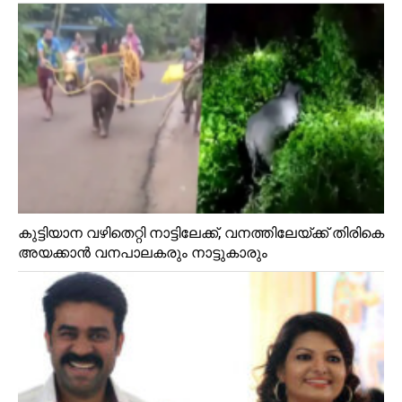
കുട്ടിയാന വഴിതെറ്റി നാട്ടിലേക്ക്, വനത്തിലേയ്ക്ക് തിരികെ
അയക്കാൻ വനപാലകരും നാട്ടുകാരും