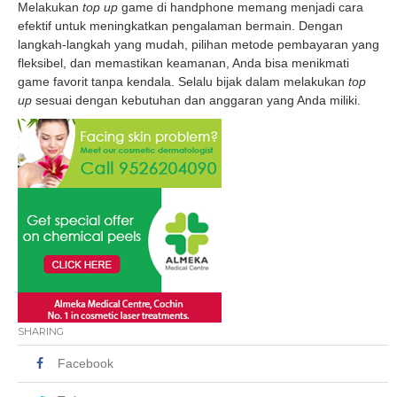
Melakukan
top up
game di handphone memang menjadi cara
efektif untuk meningkatkan pengalaman bermain. Dengan
langkah-langkah yang mudah, pilihan metode pembayaran yang
fleksibel, dan memastikan keamanan, Anda bisa menikmati
game favorit tanpa kendala. Selalu bijak dalam melakukan
top
up
sesuai dengan kebutuhan dan anggaran yang Anda miliki.
SHARING
Facebook