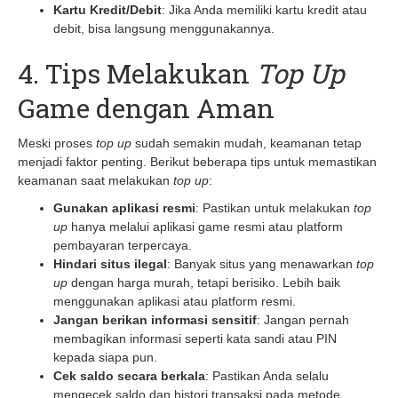
Kartu Kredit/Debit
: Jika Anda memiliki kartu kredit atau
debit, bisa langsung menggunakannya.
4. Tips Melakukan
Top Up
Game dengan Aman
Meski proses
top up
sudah semakin mudah, keamanan tetap
menjadi faktor penting. Berikut beberapa tips untuk memastikan
keamanan saat melakukan
top up
:
Gunakan aplikasi resmi
: Pastikan untuk melakukan
top
up
hanya melalui aplikasi game resmi atau platform
pembayaran terpercaya.
Hindari situs ilegal
: Banyak situs yang menawarkan
top
up
dengan harga murah, tetapi berisiko. Lebih baik
menggunakan aplikasi atau platform resmi.
Jangan berikan informasi sensitif
: Jangan pernah
membagikan informasi seperti kata sandi atau PIN
kepada siapa pun.
Cek saldo secara berkala
: Pastikan Anda selalu
mengecek saldo dan histori transaksi pada metode