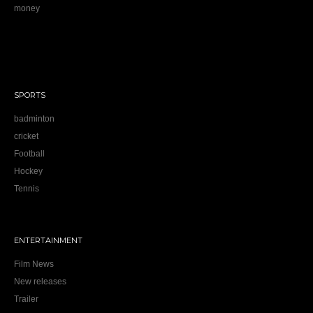
money
SPORTS
badminton
cricket
Football
Hockey
Tennis
ENTERTAINMENT
Film News
New releases
Trailer