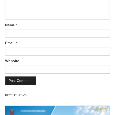
Name
*
Email
*
Website
RECENT NEWS