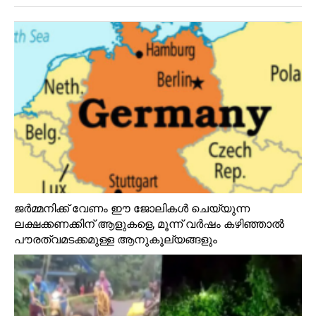
ജർമ്മനിക്ക് വേണം ഈ ജോലികൾ ചെയ്യുന്ന
ലക്ഷക്കണക്കിന് ആളുകളെ, മൂന്ന് വർഷം കഴിഞ്ഞാൽ
പൗരത്വമടക്കമുള്ള ആനുകൂല്യങ്ങളും