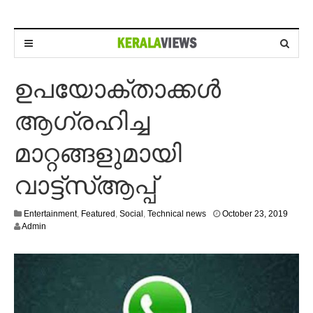
ഉപയോക്താക്കള്‍
ആഗ്രഹിച്ച
മാറ്റങ്ങളുമായി
വാട്ട്സ്‌ആപ്പ്
O
Entertainment
,
Featured
,
Social
,
Technical news
October 23, 2019
c
Admin
t
o
b
e
r
2