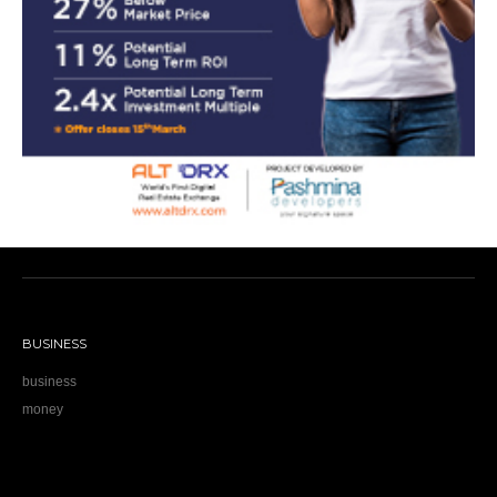
BUSINESS
business
money