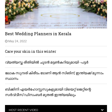
Best Wedding Planners in Kerala
May 24, 2022
Care your skin in this winter
വ്യത്യസ്ത രീതിയിൽ ചൂടൻ മട്ടൺകറിയുമായി -പട്ടർ
ലോക സുന്ദരി കിരീടം ടോണി ആൻ സിങിന്; ഇന്ത്യക്ക് മൂന്നാം
സ്ഥാനം
ബിക്കിനി എയര്‍ഹോസ്റ്റസുകളുമായി വിയെറ്റ്‌ ജെറ്റിന്റെ
സര്‍വ്വീസ് ഡിസംബർ മുതൽ ഇന്ത്യയിലും
MOST RECENT VIDEO