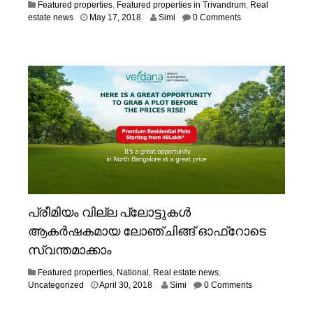
Featured properties
,
Featured properties in Trivandrum
,
Real
M
estate news
May 17, 2018
Simi
0 Comments
a
y
1
8
,
2
0
1
9
പ്രീമിയം വില്ല പ്ലോട്ടുകൾ
ആകർഷകമായ ലോഞ്ചിങ്ങ് ഓഫ്‌റോടെ
സ്വന്തമാക്കാം
Featured properties
,
National
,
Real estate news
,
A
Uncategorized
April 30, 2018
Simi
0 Comments
p
r