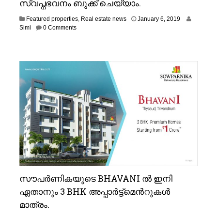
സ്വപ്നഭവനം ബുക്ക് ചെയ്യാം.
J
Featured properties
,
Real estate news
January 6, 2019
u
Simi
0 Comments
l
y
8
,
2
0
1
9
സൗപര്‍ണികയുടെ BHAVANI ല്‍ ഇനി
ഏതാനും 3 BHK അപ്പാര്‍ട്ട്മെന്‍റുകള്‍
മാത്രം.