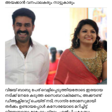
അയക്കാൻ വനപാലകരും നാട്ടുകാരും
വിജയ്‌ ബാബു പേര് വെളിപ്പെടുത്തിയതോടെ ഇരയായ
നടിക്ക് നേരേ കടുത്ത സൈബറാക്രമണം; അക്കൗണ്ട്‌
ഡീആക്റ്റിവേറ്റ് ചെയ്ത് നടി; സാന്ദ്ര തോമസുമായി
തര്‍ക്കം ഉണ്ടായപ്പോള്‍ കസേരയോടെ മറിച്ചിട്ട്
വിജയബാബു ദേഹോപദ്രവം ഏല്‍പ്പിച്ച കേസും