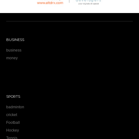
BUSINESS
business
money
SPORTS
badminton
cricket
Football
Hockey
Tennis