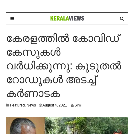
കേരളത്തില്‍ കോവിഡ്
കേസുകള്‍
വര്‍ധിക്കുന്നു: കൂടുതല്‍
റോഡുകള്‍ അടച്ച്‌
കര്‍ണാടക
A
Featured
,
News
August 4, 2021
Simi
u
g
u
s
t